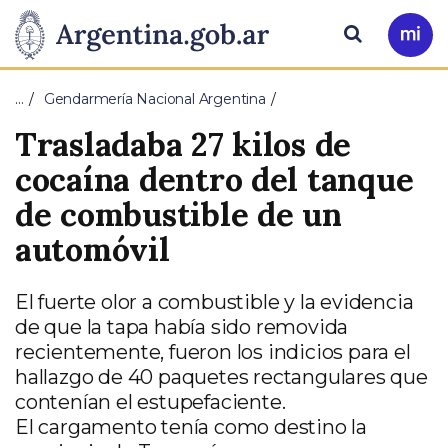
Pasar al contenido principal
Presidencia
Buscar
Ir
a
de
Mi
…
Gendarmería Nacional Argentina
Arg
la
Trasladaba 27 kilos de
Nación
cocaína dentro del tanque
de combustible de un
automóvil
El fuerte olor a combustible y la evidencia
de que la tapa había sido removida
recientemente, fueron los indicios para el
hallazgo de 40 paquetes rectangulares que
contenían el estupefaciente.
El cargamento tenía como destino la