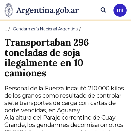
Pasar al contenido principal
Presidencia
Buscar
Ir
a
de
Mi
…
Gendarmería Nacional Argentina
Arg
la
Transportaban 296
Nación
toneladas de soja
ilegalmente en 10
camiones
Personal de la Fuerza incautó 210.000 kilos
de los granos como resultado de controlar
siete transportes de carga con cartas de
porte vencidas, en Aguaray.
A la altura del Paraje correntino de Cuay
Grande, los gendarmes decomisaron otros