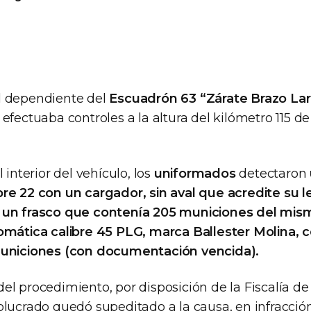
l dependiente del
Escuadrón 63 “Zárate Brazo La
efectuaba controles a la altura del kilómetro 115 d
 interior del vehículo, los
uniformados
detectaron
re 22 con un cargador, sin aval que acredite su l
 un frasco que contenía 205 municiones del mism
omática calibre 45 PLG, marca Ballester Molina, 
municiones (con documentación vencida).
l procedimiento, por disposición de la Fiscalía de 
olucrado quedó supeditado a la causa, en infracción