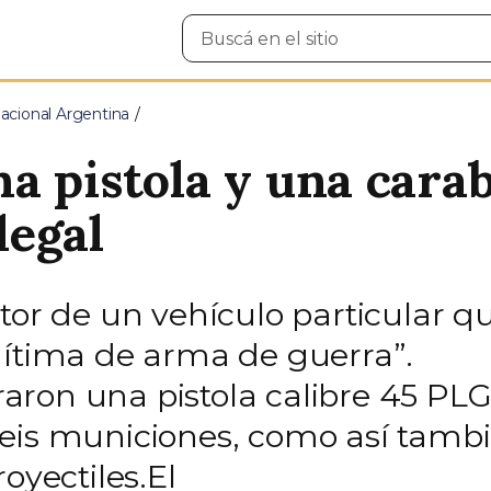
Buscar
en
el
sitio
cional Argentina
a pistola y una carab
legal
tor de un vehículo particular q
gítima de arma de guerra”.
aron una pistola calibre 45 PL
eis municiones, como así tambi
oyectiles.El