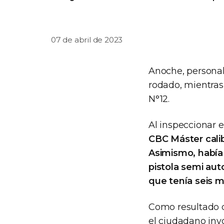
07 de abril de 2023
Anoche, persona
rodado, mientras 
N°12.
Al inspeccionar el
CBC Máster calib
Asimismo, había
pistola semi aut
que tenía seis 
Como resultado de
el ciudadano inv