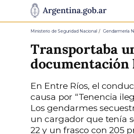
Pasar al contenido principal
Presidencia
de
Ministerio de Seguridad Nacional
Gendarmería Na
la
Transportaba un
Nación
documentación 
En Entre Ríos, el conduc
causa por “Tenencia ile
Los gendarmes secuestr
un cargador que tenía s
22 y un frasco con 205 pr