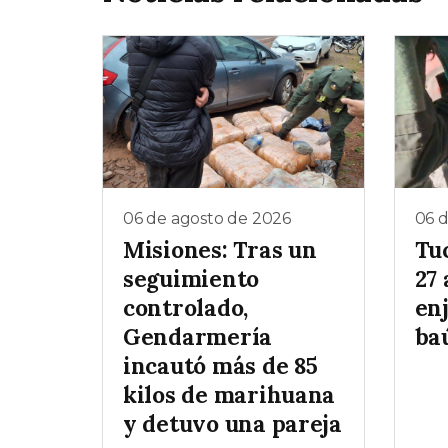
06 de agosto de 2026
06 
Misiones: Tras un
Tu
seguimiento
27 
controlado,
enj
Gendarmería
baú
incautó más de 85
kilos de marihuana
y detuvo una pareja