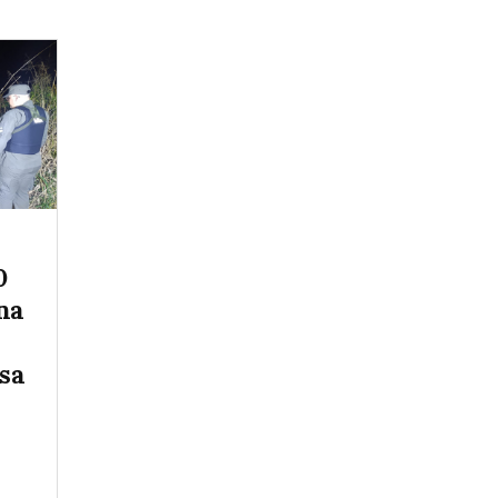
0
na
sa