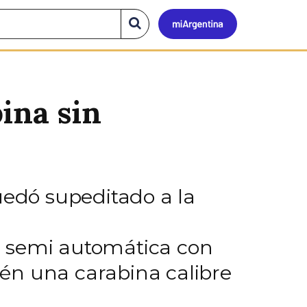
Mi
Buscar
en
el
Argen
sitio
ina sin
uedó supeditado a la
G semi automática con
én una carabina calibre