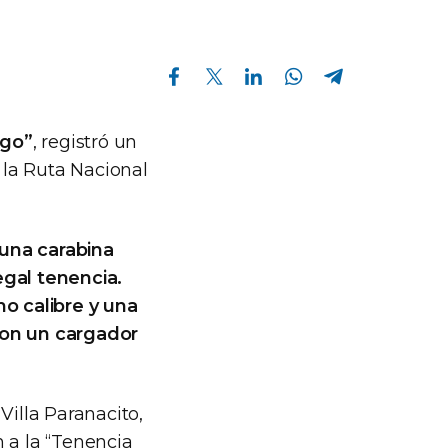
Compartir en Facebook
Compartir en Twitter
Compartir en Linkedin
Compartir en Whatsapp
Compartir en Telegram
rgo”
, registró un
e la Ruta Nacional
una carabina
egal tenencia.
o calibre y una
con un cargador
Villa Paranacito,
 a la “Tenencia