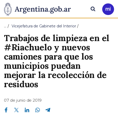
Pasar al contenido principal
Presidencia
Buscar
Ir
a
de
Mi
…
Vicejefatura de Gabinete del Interior
Arg
la
Trabajos de limpieza en el
Nación
#Riachuelo y nuevos
camiones para que los
municipios puedan
mejorar la recolección de
residuos
07 de junio de 2019
Compartir en Facebook
Compartir en Twitter
Compartir en Linkedin
Compartir en Whatsapp
Compartir en Telegram