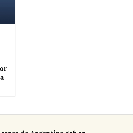
tor
ta