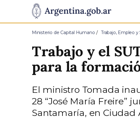
Pasar al contenido principal
Presidencia
de
Ministerio de Capital Humano
Trabajo, Empleo y 
la
Trabajo y el S
Nación
para la formaci
El ministro Tomada inau
28 “José María Freire” j
Santamaría, en Ciudad 