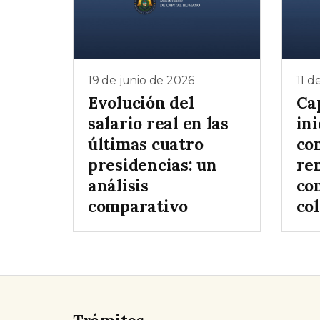
19 de junio de 2026
11 d
Evolución del
Ca
salario real en las
ini
últimas cuatro
co
presidencias: un
re
análisis
co
comparativo
col