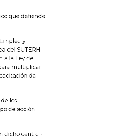
ico que defiende
e Empleo y
area del SUTERH
n a la Ley de
ara multiplicar
pacitación da
 de los
mpo de acción
n dicho centro -