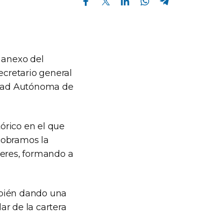
 anexo del
ecretario general
udad Autónoma de
órico en el que
cobramos la
aberes, formando a
mbién dando una
ar de la cartera