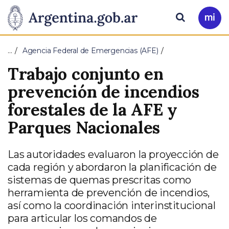
Pasar al contenido principal
Presidencia
Buscar
Ir
a
de
Mi
…
Agencia Federal de Emergencias (AFE)
Arg
la
Trabajo conjunto en
Nación
prevención de incendios
forestales de la AFE y
Parques Nacionales
Las autoridades evaluaron la proyección de
cada región y abordaron la planificación de
sistemas de quemas prescritas como
herramienta de prevención de incendios,
así como la coordinación interinstitucional
para articular los comandos de