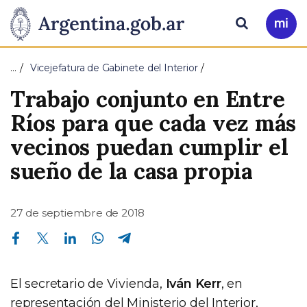
Pasar al contenido principal
Presidencia
Buscar
Ir
a
de
Mi
…
Vicejefatura de Gabinete del Interior
Arg
la
Trabajo conjunto en Entre
Nación
Ríos para que cada vez más
vecinos puedan cumplir el
sueño de la casa propia
27 de septiembre de 2018
Compartir en Facebook
Compartir en Twitter
Compartir en Linkedin
Compartir en Whatsapp
Compartir en Telegram
El secretario de Vivienda,
Iván Kerr
, en
representación del Ministerio del Interior,