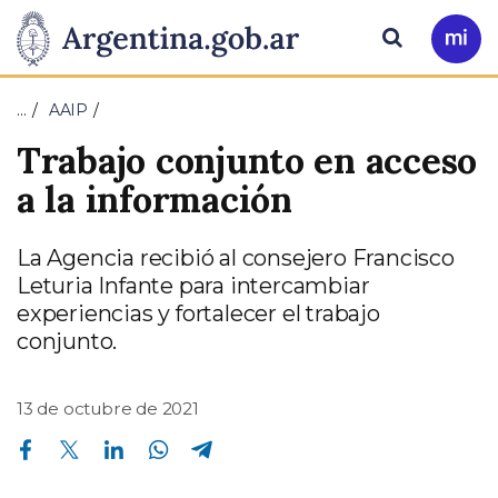
Pasar al contenido principal
Presidencia
Buscar
Ir
a
de
Mi
…
AAIP
Arg
la
Trabajo conjunto en acceso
Nación
a la información
La Agencia recibió al consejero Francisco
Leturia Infante para intercambiar
experiencias y fortalecer el trabajo
conjunto.
13 de octubre de 2021
Compartir en Facebook
Compartir en Twitter
Compartir en Linkedin
Compartir en Whatsapp
Compartir en Telegram