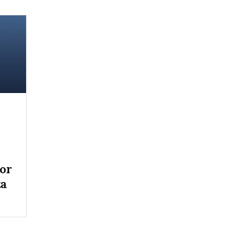
tor
ta