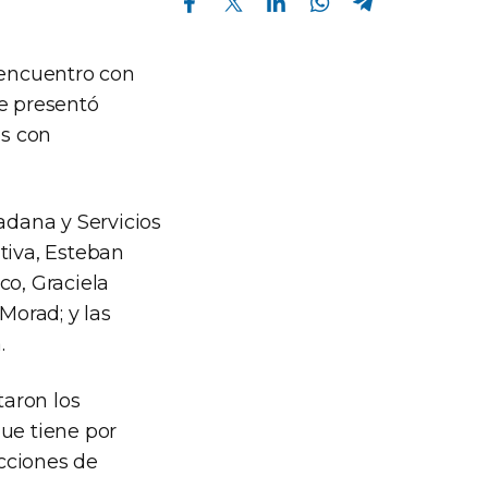
 encuentro con
ue presentó
es con
adana y Servicios
tiva, Esteban
co, Graciela
Morad; y las
.
taron los
ue tiene por
cciones de