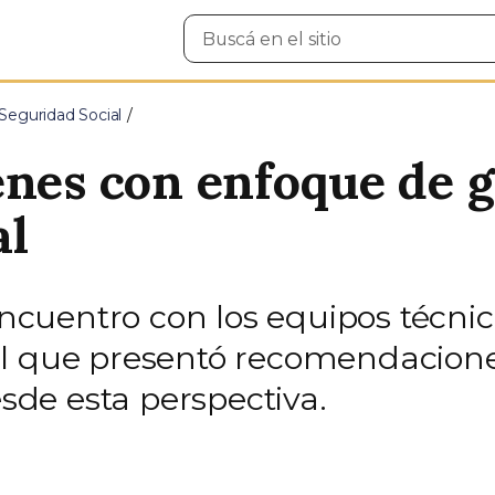
Buscar
en
el
sitio
Seguridad Social
enes con enfoque de 
al
 encuentro con los equipos técni
l que presentó recomendaciones
esde esta perspectiva.