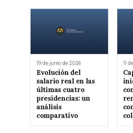
19 de junio de 2026
11 d
Evolución del
Ca
salario real en las
ini
últimas cuatro
co
presidencias: un
re
análisis
co
comparativo
col