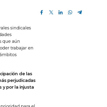
Compartir en Facebook
Compartir en Twitter
Compartir en Linkedin
Compartir en Whatsapp
Compartir en Telegram
ales sindicales
ldades
as que aún
oder trabajar en
 ámbitos
icipación de las
más perjudicadas
y por la injusta
prioridad para el