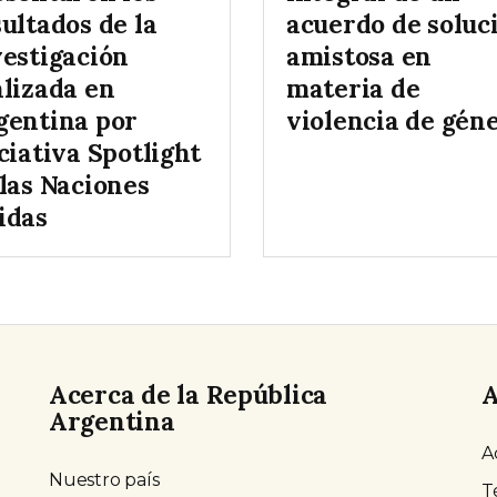
ultados de la
acuerdo de soluc
vestigación
amistosa en
alizada en
materia de
gentina por
violencia de gén
ciativa Spotlight
 las Naciones
idas
Acerca de la República
A
Argentina
A
Nuestro país
T