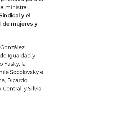
la ministra
indical y el
d de mujeres y
a González
 de Igualdad y
o Yasky, la
mile Socolovsky e
ma, Ricardo
Central; y Silvia