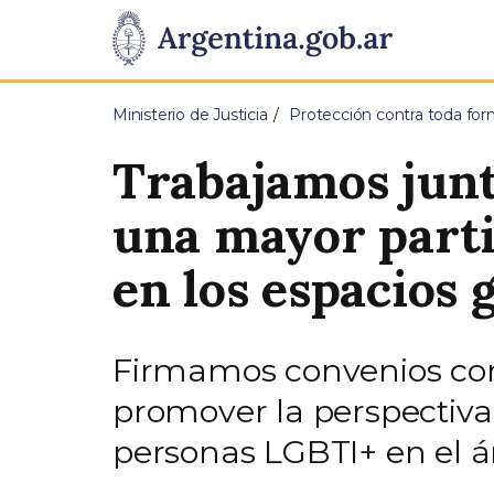
Pasar al contenido principal
Presidencia
de
Ministerio de Justicia
Protección contra toda for
la
Trabajamos junto
Nación
una mayor parti
en los espacios 
Firmamos convenios con
promover la perspectiva 
personas LGBTI+ en el á