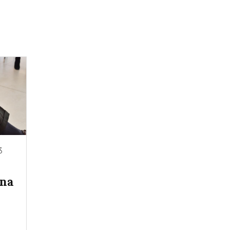
3
ina