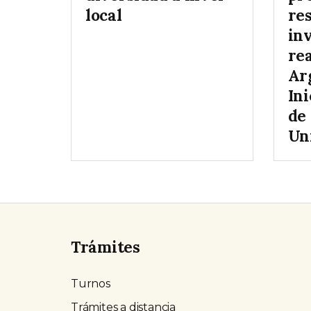
local
res
in
re
Ar
Ini
de
Un
Trámites
Turnos
Trámites a distancia