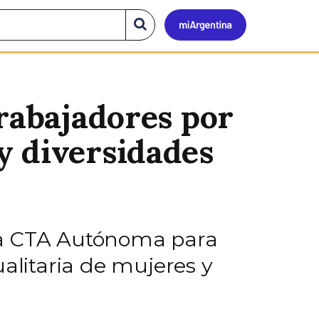
Mi
Buscar
en
el
Argen
sitio
trabajadores por
y diversidades
 la CTA Autónoma para
ualitaria de mujeres y