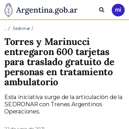
Pasar al contenido principal
Presidencia
Buscar
Ir
a
de
Mi
…
Sedronar
Arg
la
Torres y Marinucci
Nación
entregaron 600 tarjetas
para traslado gratuito de
personas en tratamiento
ambulatorio
Esta iniciativa surge de la articulación de la
SEDRONAR con Trenes Argentinos
Operaciones.
22 de junio de 2021