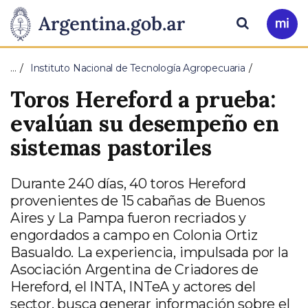
Pasar al contenido principal
Presidencia
Buscar
Ir
a
de
Mi
…
Instituto Nacional de Tecnología Agropecuaria
Arg
la
Toros Hereford a prueba:
Nación
evalúan su desempeño en
sistemas pastoriles
Durante 240 días, 40 toros Hereford
provenientes de 15 cabañas de Buenos
Aires y La Pampa fueron recriados y
engordados a campo en Colonia Ortiz
Basualdo. La experiencia, impulsada por la
Asociación Argentina de Criadores de
Hereford, el INTA, INTeA y actores del
sector, busca generar información sobre el