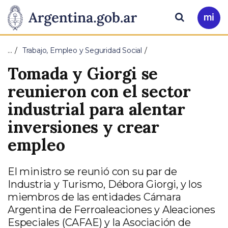
Pasar al contenido principal
Presidencia
Buscar
Ir
a
de
Mi
…
Trabajo, Empleo y Seguridad Social
Arg
la
Tomada y Giorgi se
Nación
reunieron con el sector
industrial para alentar
inversiones y crear
empleo
El ministro se reunió con su par de
Industria y Turismo, Débora Giorgi, y los
miembros de las entidades Cámara
Argentina de Ferroaleaciones y Aleaciones
Especiales (CAFAE) y la Asociación de