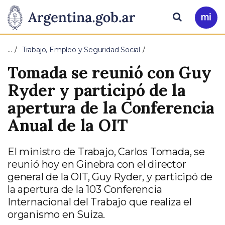
Pasar al contenido principal
Presidencia
Buscar
Ir
a
de
Mi
…
Trabajo, Empleo y Seguridad Social
Arg
la
Tomada se reunió con Guy
Nación
Ryder y participó de la
apertura de la Conferencia
Anual de la OIT
El ministro de Trabajo, Carlos Tomada, se
reunió hoy en Ginebra con el director
general de la OIT, Guy Ryder, y participó de
la apertura de la 103 Conferencia
Internacional del Trabajo que realiza el
organismo en Suiza.