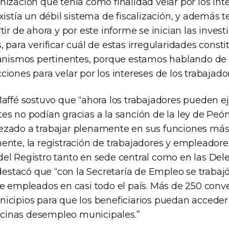
ización que tenía como finalidad velar por los inte
xistía un débil sistema de fiscalización, y además t
tir de ahora y por este informe se inician las inves
 para verificar cuál de estas irregularidades consti
ganismos pertinentes, porque estamos hablando de 
iones para velar por los intereses de los trabajador
Maffé sostuvo que “ahora los trabajadores pueden e
s no podían gracias a la sanción de la ley de Peón
zado a trabajar plenamente en sus funciones más
ente, la registración de trabajadores y empleadores
el Registro tanto en sede central como en las Del
 destacó que “con la Secretaría de Empleo se trabajó
de empleados en casi todo el país. Más de 250 conv
icipios para que los beneficiarios puedan acceder 
ficinas desempleo municipales.”