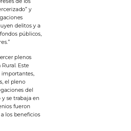
reses de los
ercerizado” y
tigaciones
tuyen delitos y a
fondos públicos,
es.”
jercer plenos
 Rural. Este
 importantes,
, el pleno
egaciones del
 y se trabaja en
enios fueron
a los beneficios