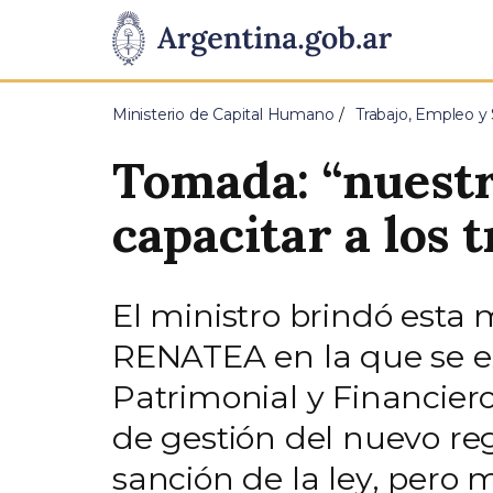
Pasar al contenido principal
Presidencia
de
Ministerio de Capital Humano
Trabajo, Empleo y 
la
Tomada: “nuestro
Nación
capacitar a los 
El ministro brindó esta
RENATEA en la que se ex
Patrimonial y Financiero
de gestión del nuevo re
sanción de la ley, pero 