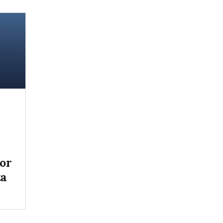
tor
ta