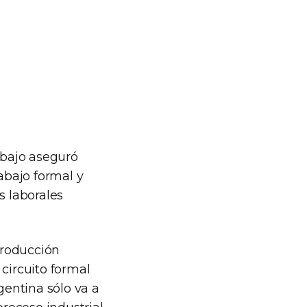
abajo aseguró
abajo formal y
s laborales
producción
circuito formal
gentina sólo va a