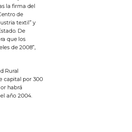
as la firma del
Centro de
stria textil” y
Estado. De
ra que los
eles de 2008”,
ad Rural
e capital por 300
lor habrá
 el año 2004.