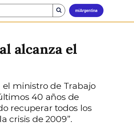
Mi
Buscar
en
el
Argen
sitio
al alcanza el
”
 el ministro de Trabajo
 últimos 40 años de
do recuperar todos los
a crisis de 2009”.