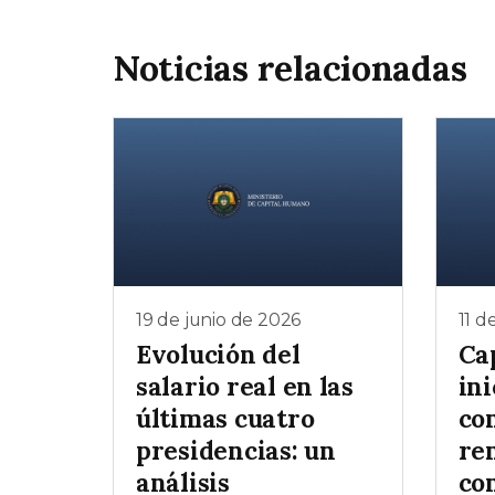
Noticias relacionadas
19 de junio de 2026
11 d
Evolución del
Ca
salario real en las
ini
últimas cuatro
co
presidencias: un
re
análisis
co