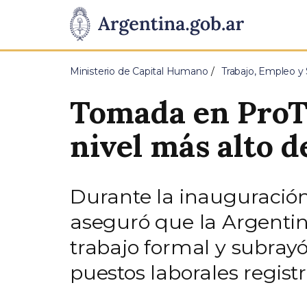
Pasar al contenido principal
Presidencia
de
Ministerio de Capital Humano
Trabajo, Empleo y 
la
Tomada en ProTej
Nación
nivel más alto d
Durante la inauguración 
aseguró que la Argentina
trabajo formal y subrayó
puestos laborales regist