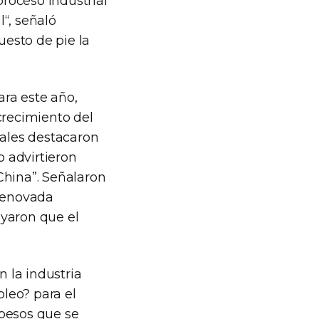
proceso industrial
“, señaló
esto de pie la
ara este año,
crecimiento del
iales destacaron
o advirtieron
China”. Señalaron
 renovada
ayaron que el
n la industria
pleo? para el
 pesos que se