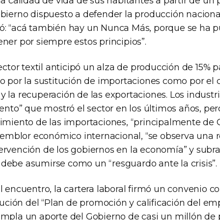
la calidad de vida de sus habitantes a partir de un 
obierno dispuesto a defender la producción nacional
ó: “acá también hay un Nunca Más, porque se ha pu
ner por siempre estos principios”.
sector textil anticipó un alza de producción de 15% p
to por la sustitución de importaciones como por el 
y la recuperación de las exportaciones. Los industr
iento” que mostró el sector en los últimos años, per
cimiento de las importaciones, “principalmente de 
l temblor económico internacional, “se observa una
ervención de los gobiernos en la economía” y subr
debe asumirse como un “resguardo ante la crisis”.
l encuentro, la cartera laboral firmó un convenio co
ecución del “Plan de promoción y calificación del em
empla un aporte del Gobierno de casi un millón de