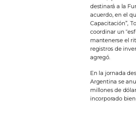
destinará a la Fu
acuerdo, en el q
Capacitación”, To
coordinar un “es
mantenerse el ri
registros de inv
agregó.
En la jornada de
Argentina se anun
millones de dólar
incorporado biene