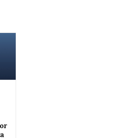
tor
ta