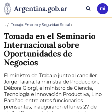
Pasar al contenido principal
Presidencia
Buscar
Ir
a
de
Mi
…
Trabajo, Empleo y Seguridad Social
Arg
la
Tomada en el Seminario
Nación
Internacional sobre
Oportunidades de
Negocios
El ministro de Trabajo junto al canciller
Jorge Taiana, la ministra de Producción,
Débora Giorgi, el ministro de Ciencia,
Tecnología e Innovación Productiva, Lino
Barañao, entre otros funcionarios
prensentes, inauguraron el lunes 27 de