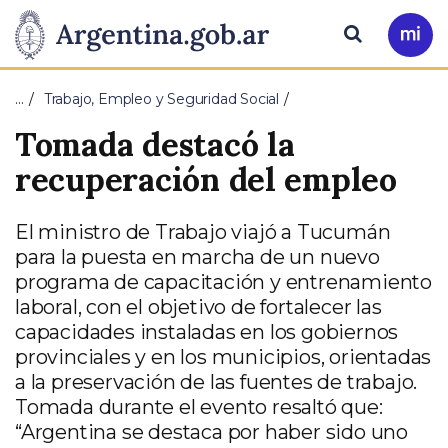
Pasar al contenido principal
Presidencia
Buscar
Ir
a
de
Mi
…
Trabajo, Empleo y Seguridad Social
Arg
la
Tomada destacó la
Nación
recuperación del empleo
El ministro de Trabajo viajó a Tucumán
para la puesta en marcha de un nuevo
programa de capacitación y entrenamiento
laboral, con el objetivo de fortalecer las
capacidades instaladas en los gobiernos
provinciales y en los municipios, orientadas
a la preservación de las fuentes de trabajo.
Tomada durante el evento resaltó que:
“Argentina se destaca por haber sido uno