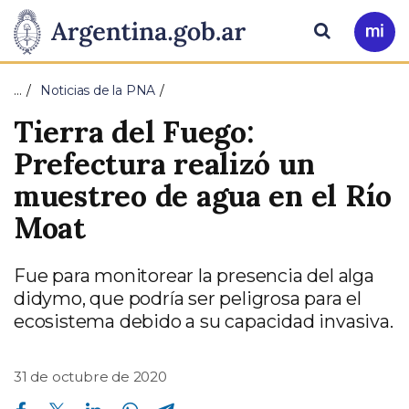
Pasar al contenido principal
Presidencia
Buscar
Ir
a
de
Mi
…
Noticias de la PNA
Arg
la
Tierra del Fuego:
Nación
Prefectura realizó un
muestreo de agua en el Río
Moat
Fue para monitorear la presencia del alga
didymo, que podría ser peligrosa para el
ecosistema debido a su capacidad invasiva.
31 de octubre de 2020
Compartir en Facebook
Compartir en Twitter
Compartir en Linkedin
Compartir en Whatsapp
Compartir en Telegram