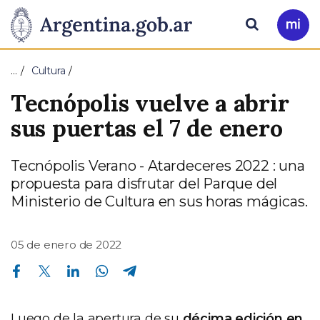
Pasar al contenido principal
Presidencia
Buscar
Ir
a
de
Mi
…
Cultura
Arg
la
Tecnópolis vuelve a abrir
Nación
sus puertas el 7 de enero
Tecnópolis Verano - Atardeceres 2022 : una
propuesta para disfrutar del Parque del
Ministerio de Cultura en sus horas mágicas.
05 de enero de 2022
Compartir en Facebook
Compartir en Twitter
Compartir en Linkedin
Compartir en Whatsapp
Compartir en Telegram
Luego de la apertura de su
décima edición en