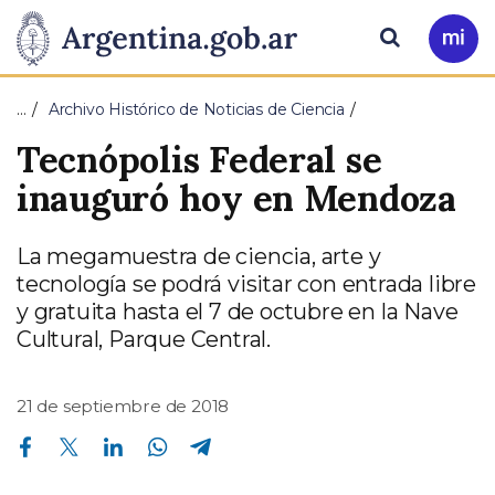
Pasar al contenido principal
Presidencia
Buscar
Ir
a
de
Mi
…
Archivo Histórico de Noticias de Ciencia
Arg
la
Tecnópolis Federal se
Nación
inauguró hoy en Mendoza
La megamuestra de ciencia, arte y
tecnología se podrá visitar con entrada libre
y gratuita hasta el 7 de octubre en la Nave
Cultural, Parque Central.
21 de septiembre de 2018
Compartir en Facebook
Compartir en Twitter
Compartir en Linkedin
Compartir en Whatsapp
Compartir en Telegram