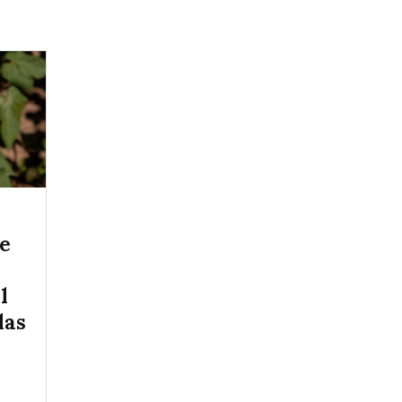
ce
l
las