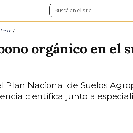
Buscar
en
el
sitio
 Pesca
bono orgánico en el s
l Plan Nacional de Suelos Agro
ncia científica junto a especiali