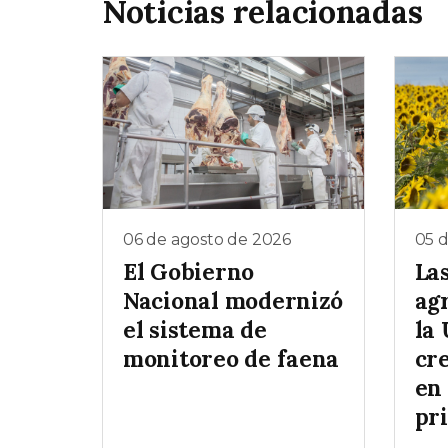
Noticias relacionadas
06 de agosto de 2026
05 
El Gobierno
La
Nacional modernizó
ag
el sistema de
la
monitoreo de faena
cr
en 
pr