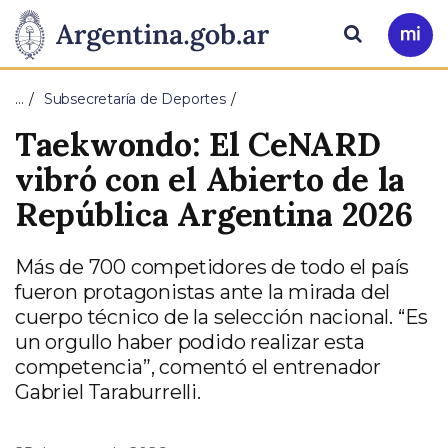
Pasar al contenido principal
Presidencia
Buscar
Ir
a
de
Mi
…
Subsecretaría de Deportes
Arg
la
Taekwondo: El CeNARD
Nación
vibró con el Abierto de la
República Argentina 2026
Más de 700 competidores de todo el país
fueron protagonistas ante la mirada del
cuerpo técnico de la selección nacional. “Es
un orgullo haber podido realizar esta
competencia”, comentó el entrenador
Gabriel Taraburrelli.