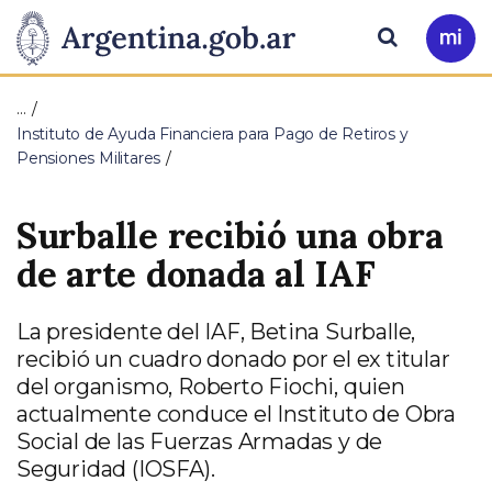
Pasar al contenido principal
Presidencia
Buscar
Ir
a
de
Mi
…
Arg
la
Instituto de Ayuda Financiera para Pago de Retiros y
Pensiones Militares
Nación
Surballe recibió una obra
de arte donada al IAF
La presidente del IAF, Betina Surballe,
recibió un cuadro donado por el ex titular
del organismo, Roberto Fiochi, quien
actualmente conduce el Instituto de Obra
Social de las Fuerzas Armadas y de
Seguridad (IOSFA).