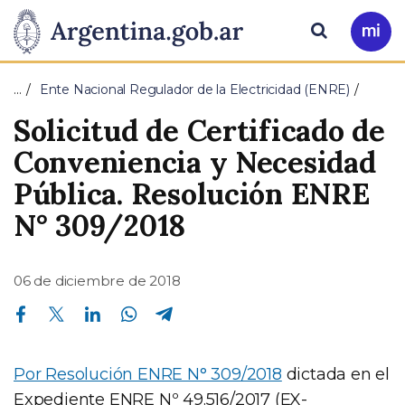
Pasar al contenido principal
Presidencia
Buscar
Ir
a
de
Mi
…
Ente Nacional Regulador de la Electricidad (ENRE)
Arg
la
Solicitud de Certificado de
Nación
Conveniencia y Necesidad
Pública. Resolución ENRE
N° 309/2018
06 de diciembre de 2018
Compartir en Facebook
Compartir en Twitter
Compartir en Linkedin
Compartir en Whatsapp
Compartir en Telegram
Por Resolución ENRE N° 309/2018
dictada en el
Expediente ENRE Nº 49.516/2017 (EX-