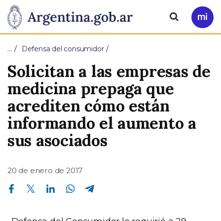
Pasar al contenido principal
Presidencia
Buscar
Ir
a
de
Mi
…
Defensa del consumidor
Arg
la
Solicitan a las empresas de
Nación
medicina prepaga que
acrediten cómo están
informando el aumento a
sus asociados
20 de enero de 2017
Compartir en Facebook
Compartir en Twitter
Compartir en Linkedin
Compartir en Whatsapp
Compartir en Telegram