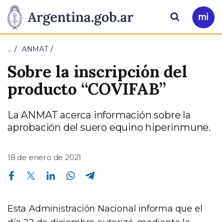
Pasar al contenido principal
Presidencia
Buscar
Ir
a
de
Mi
…
ANMAT
Arg
la
Sobre la inscripción del
Nación
producto “COVIFAB”
La ANMAT acerca información sobre la
aprobación del suero equino hiperinmune.
18 de enero de 2021
Compartir en Facebook
Compartir en Twitter
Compartir en Linkedin
Compartir en Whatsapp
Compartir en Telegram
Esta Administración Nacional informa que el