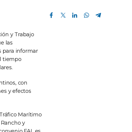
Compartir en Facebook
Compartir en Twitter
Compartir en Linkedin
Compartir en Whatsapp
Compartir en Telegram
ción y Trabajo
e las
s para informar
el tiempo
ares.
ntinos, con
nes y efectos
 Tráfico Marítimo
e Rancho y
 convenio FAL es