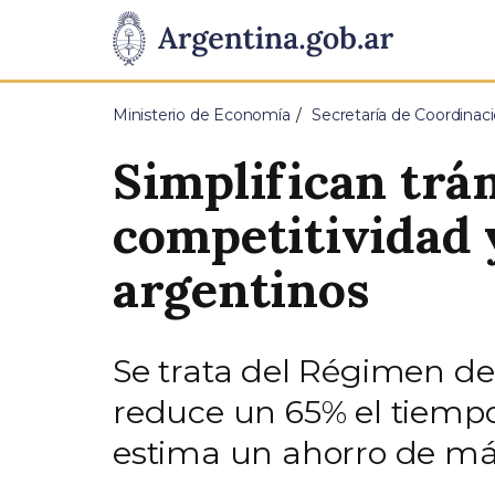
Pasar al contenido principal
Presidencia
de
Ministerio de Economía
Secretaría de Coordina
la
Simplifican trám
Nación
competitividad 
argentinos
Se trata del Régimen de R
reduce un 65% el tiempo
estima un ahorro de más