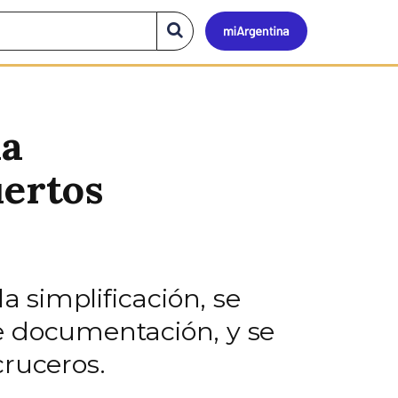
Mi
Buscar
en
el
Argen
sitio
la
uertos
a simplificación, se
e documentación, y se
cruceros.