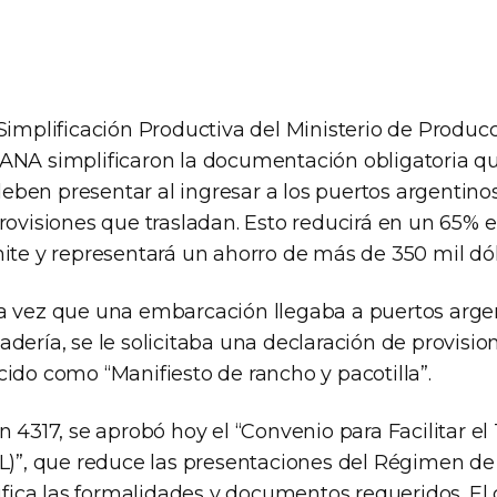
Simplificación Productiva del Ministerio de Produc
ANA simplificaron la documentación obligatoria qu
ben presentar al ingresar a los puertos argentino
rovisiones que trasladan. Esto reducirá en un 65% 
mite y representará un ahorro de más de 350 mil dól
a vez que una embarcación llegaba a puertos arge
dería, se le solicitaba una declaración de provisio
ido como “Manifiesto de rancho y pacotilla”.
n 4317, se aprobó hoy el “Convenio para Facilitar el
AL)”, que reduce las presentaciones del Régimen d
lifica las formalidades y documentos requeridos. El