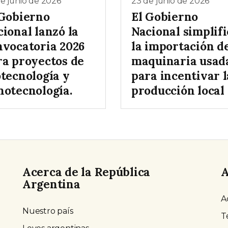
e junio de 2026
23 de junio de 2026
 Gobierno
El Gobierno
ional lanzó la
Nacional simplifi
nvocatoria 2026
la importación d
ra proyectos de
maquinaria usad
otecnología y
para incentivar l
notecnología.
producción local
Acerca de la República
A
Argentina
A
Nuestro país
T