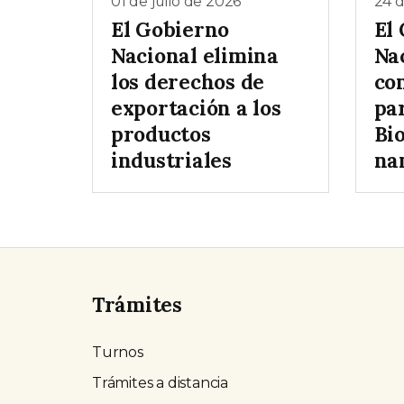
01 de julio de 2026
24 d
El Gobierno
El
Nacional elimina
Nac
los derechos de
co
exportación a los
pa
productos
Bi
industriales
na
Trámites
Turnos
Trámites a distancia