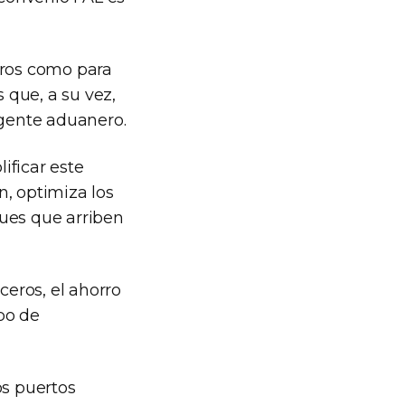
eros como para
 que, a su vez,
agente aduanero.
ificar este
n, optimiza los
ques que arriben
eros, el ahorro
po de
os puertos