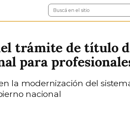
Buscar
en
el
sitio
el trámite de título 
al para profesionales
n la modernización del sistem
bierno nacional