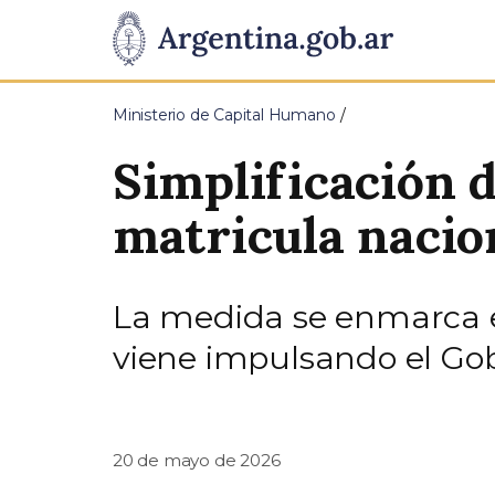
Pasar al contenido principal
Presidencia
de
Ministerio de Capital Humano
la
Simplificación d
Nación
matricula nacion
La medida se enmarca e
viene impulsando el Go
20 de mayo de 2026