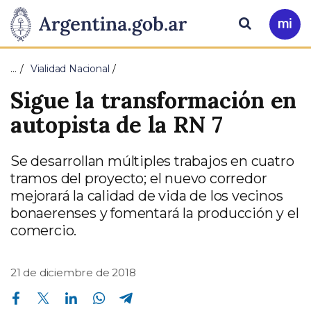
Pasar al contenido principal
Presidencia
Buscar
Ir
a
de
Mi
…
Vialidad Nacional
Arg
la
Sigue la transformación en
Nación
autopista de la RN 7
Se desarrollan múltiples trabajos en cuatro
tramos del proyecto; el nuevo corredor
mejorará la calidad de vida de los vecinos
bonaerenses y fomentará la producción y el
comercio.
21 de diciembre de 2018
Compartir en Facebook
Compartir en Twitter
Compartir en Linkedin
Compartir en Whatsapp
Compartir en Telegram