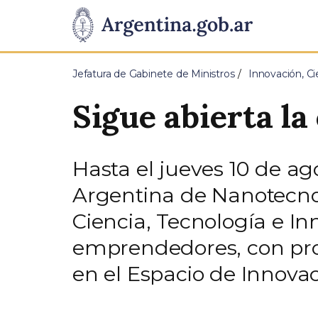
Pasar al contenido principal
Presidencia
de
Jefatura de Gabinete de Ministros
Innovación, Ci
la
Sigue abierta l
Nación
Hasta el jueves 10 de ag
Argentina de Nanotecnolo
Ciencia, Tecnología e In
emprendedores, con proy
en el Espacio de Innovac