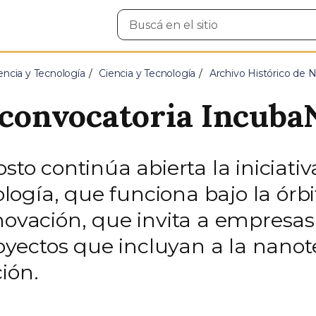
Buscar
en
el
sitio
encia y Tecnología
Ciencia y Tecnología
Archivo Histórico de N
a convocatoria Incub
osto continúa abierta la iniciati
gía, que funciona bajo la órbit
novación, que invita a empresas,
ectos que incluyan a la nanote
ión.