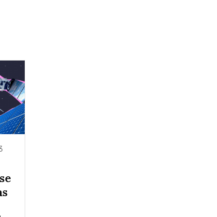
3
 se
as