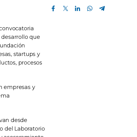
Compartir en Facebook
Compartir en Twitter
Compartir en Linkedin
Compartir en Whatsapp
Compartir en Telegram
 convocatoria
 desarrollo que
Fundación
sas, startups y
uctos, procesos
en empresas y
tema
 van desde
o del Laboratorio