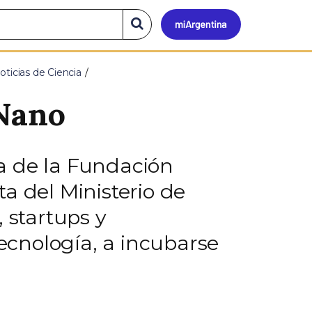
Mi
Buscar
en
el
Argen
sitio
oticias de Ciencia
aNano
va de la Fundación
a del Ministerio de
 startups y
cnología, a incubarse