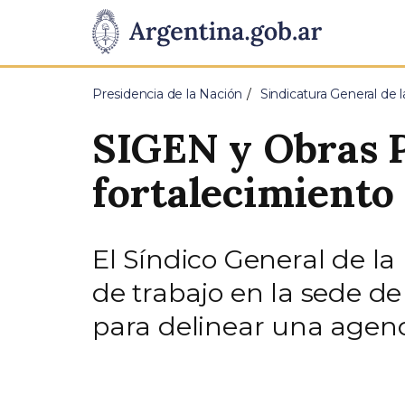
Pasar al contenido principal
Presidencia
de
Presidencia de la Nación
Sindicatura General de 
la
SIGEN y Obras P
Nación
fortalecimiento
El Síndico General de la
de trabajo en la sede de
para delinear una agend