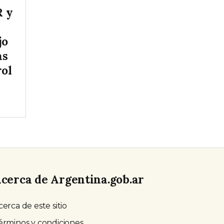
R y
jo
as
rol
cerca de Argentina.gob.ar
cerca de este sitio
érminos y condiciones