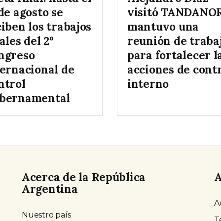
de agosto se
visitó TANDANO
iben los trabajos
mantuvo una
ales del 2°
reunión de traba
ngreso
para fortalecer l
ternacional de
acciones de cont
ntrol
interno
bernamental
Acerca de la República
A
Argentina
A
Nuestro país
T