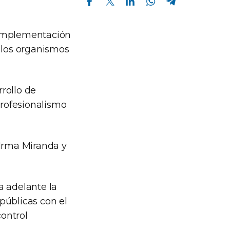
a implementación
e los organismos
rollo de
profesionalismo
 Irma Miranda y
a adelante la
públicas con el
control