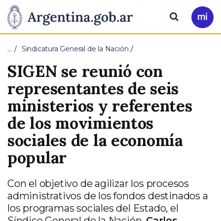
Pasar al contenido principal
Presidencia
Buscar
Ir
a
de
Mi
…
Sindicatura General de la Nación
Arg
la
SIGEN se reunió con
Nación
representantes de seis
ministerios y referentes
de los movimientos
sociales de la economía
popular
Con el objetivo de agilizar los procesos
administrativos de los fondos destinados a
los programas sociales del Estado, el
Síndico General de la Nación,
Carlos