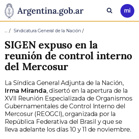
Pasar al contenido principal
Presidencia
Buscar
Ir
a
de
Mi
…
Sindicatura General de la Nación
Arg
la
SIGEN expuso en la
Nación
reunión de control interno
del Mercosur
La Síndica General Adjunta de la Nación,
Irma Miranda
, disertó en la apertura de la
XVII Reunión Especializada de Organismos
Gubernamentales de Control Interno del
Mercosur (REOGCI), organizada por la
República Federativa del Brasil y que se
lleva adelante los días 10 y 11 de noviembre.