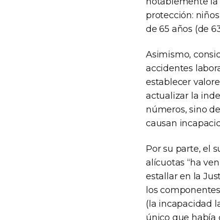
notablemente la 
protección: niño
de 65 años (de 63
Asimismo, consid
accidentes labora
establecer valore
actualizar la in
números, sino de
causan incapaci
Por su parte, el
alícuotas “ha ven
estallar en la Ju
los componentes d
(la incapacidad l
único que había 