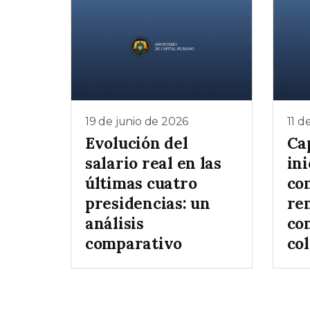
19 de junio de 2026
11 d
Evolución del
Ca
salario real en las
ini
últimas cuatro
co
presidencias: un
re
análisis
co
comparativo
col