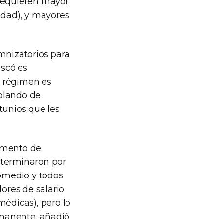
 requieren mayor
idad), y mayores
mnizatorios para
uscó es
el régimen es
ablando de
tunios que les
aumento de
e terminaron por
romedio y todos
lores de salario
médicas), pero lo
rmanente, añadió