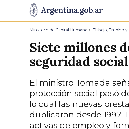
Pasar al contenido principal
Presidencia
de
Ministerio de Capital Humano
Trabajo, Empleo y 
la
Siete millones d
Nación
seguridad socia
El ministro Tomada seña
protección social pasó d
lo cual las nuevas pres
duplicaron desde 1997. L
activas de empleo y forma