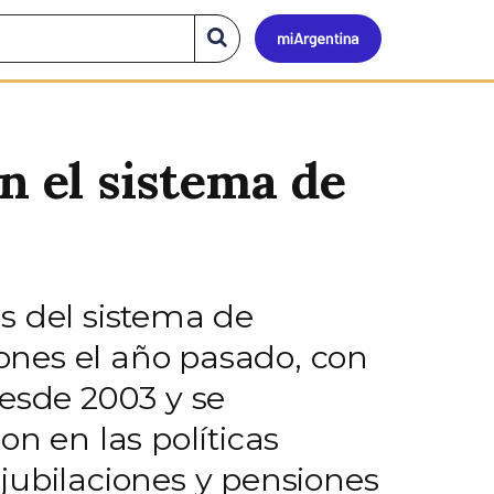
Mi
Buscar
en
el
Argen
sitio
n el sistema de
s del sistema de
lones el año pasado, con
desde 2003 y se
n en las políticas
s jubilaciones y pensiones