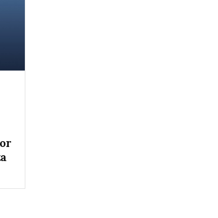
tor
ta