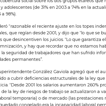
cobertura social sobre los dos grupos etáreos que
s y adolescentes (de 31% en 2003 a 74% en la actual
 a 98%).
eró “razonable el reciente ajuste en los topes inde
les, que regían desde 2001, y dijo que “lo que se b
s que desincentiven los juicios. “Lo que garantiza 
demnización, y hay que recordar que no estamos h
 la seguridad de trabajadores que han sufrido infor
dades permanentes”.
 superintendente González Gaviola agregó que el 
ido a cubrir deficiencias estructurales de la ley qu
sticia. “Desde 2001 los salarios aumentaron 260% p
e la ley de riesgos de trabajo se actualizaron a va
aboral temporaria) o de mercado (las prestaciones 
quedado congelado era la incapacidad laboral pe