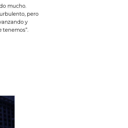
ando mucho.
turbulento, pero
avanzando y
e tenemos”.