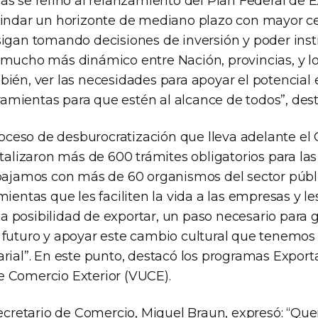
ás se refirió al relanzamiento del Plan Federal de 
rindar un horizonte de mediano plazo con mayor c
sigan tomando decisiones de inversión y poder inst
 mucho más dinámico entre Nación, provincias, y lo
ién, ver las necesidades para apoyar el potencial 
erramientas para que estén al alcance de todos”, des
proceso de desburocratización que lleva adelante el
italizaron más de 600 trámites obligatorios para l
abajamos con más de 60 organismos del sector públ
mientas que les faciliten la vida a las empresas y le
 posibilidad de exportar, un paso necesario para 
 futuro y apoyar este cambio cultural que tenemos 
arial”. En este punto, destacó los programas Export
 Comercio Exterior (VUCE).
 secretario de Comercio, Miguel Braun, expresó: “Q