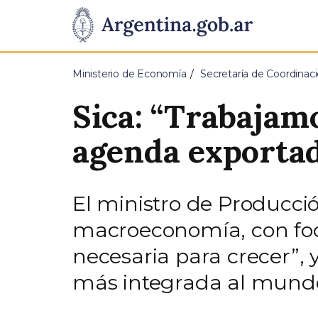
Pasar al contenido principal
Presidencia
de
Ministerio de Economía
Secretaría de Coordina
la
Sica: “Trabajamo
Nación
agenda exportad
El ministro de Producció
macroeconomía, con foc
necesaria para crecer”, 
más integrada al mund