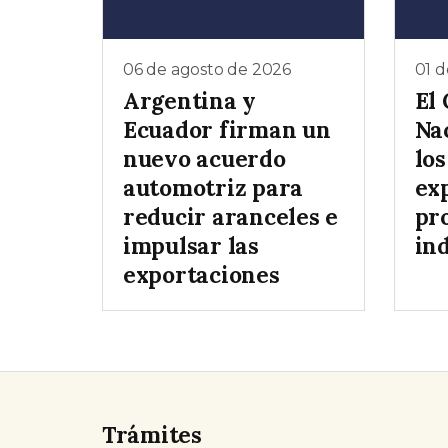
06 de agosto de 2026
01 d
Argentina y
El
Ecuador firman un
Na
nuevo acuerdo
lo
automotriz para
exp
reducir aranceles e
pr
impulsar las
ind
exportaciones
Trámites