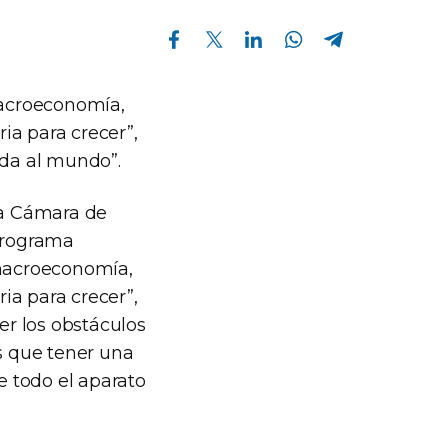
Compartir en Facebook
Compartir en Twitter
Compartir en Linkedin
Compartir en Whatsapp
Compartir en Telegram
macroeconomía,
ia para crecer”,
ada al mundo”.
la Cámara de
 programa
 macroeconomía,
ia para crecer”,
r los obstáculos
s que tener una
 todo el aparato