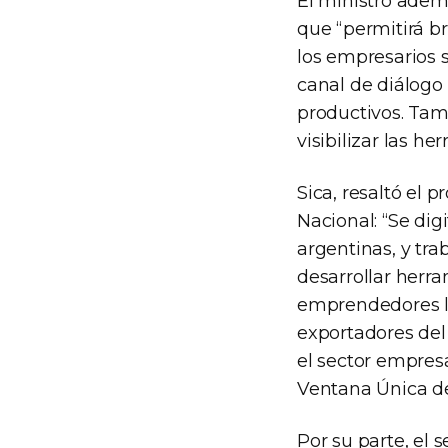
El ministro adem
que “permitirá b
los empresarios 
canal de diálogo
productivos. Tamb
visibilizar las h
Sica, resaltó el 
Nacional: “Se dig
argentinas, y tr
desarrollar herra
emprendedores la
exportadores del
el sector empres
Ventana Única de
Por su parte, el