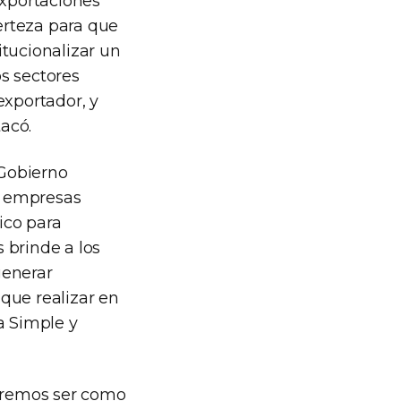
Exportaciones
erteza para que
itucionalizar un
s sectores
exportador, y
tacó.
 Gobierno
as empresas
ico para
s brinde a los
generar
que realizar en
a Simple y
ueremos ser como