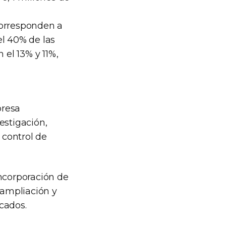
corresponden a
el 40% de las
 el 13% y 11%,
presa
estigación,
 control de
incorporación de
 ampliación y
cados.