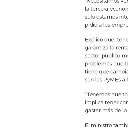
“Necesitamos ver
la tercera econ
solo estamos inte
pidió a los empre
Explicó que “ten
garantiza la rent
sector público mu
problemas que tie
tiene que cambia
son las PyMEs a 
“Tenemos que to
implica tener co
gastar más de lo 
El ministro tambi