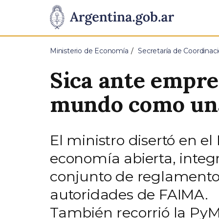
Pasar al contenido principal
Presidencia
de
Ministerio de Economía
Secretaría de Coordina
la
Sica ante empre
Nación
mundo como una
El ministro disertó en e
economía abierta, inte
conjunto de reglamento
autoridades de FAIMA.
También recorrió la PyM