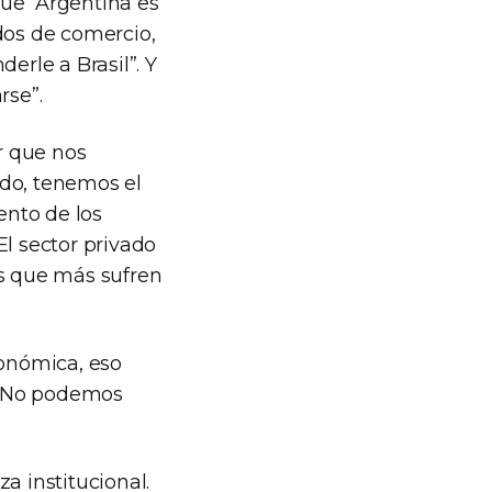
ue “Argentina es
os de comercio,
erle a Brasil”. Y
rse”.
r que nos
vado, tenemos el
ento de los
El sector privado
as que más sufren
onómica, eso
a. No podemos
a institucional.