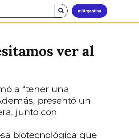
Mi
Buscar
en
el
Argen
sitio
sitamos ver al
amó a “tener una
 Además, presentó un
ra, junto con
sa biotecnológica que