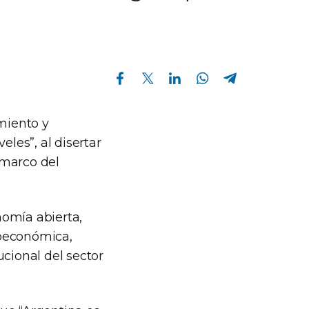
Compartir en Facebook
Compartir en Twitter
Compartir en Linkedin
Compartir en Whatsapp
Compartir en Telegram
imiento y
eles”, al disertar
l marco del
nomía abierta,
roeconómica,
ucional del sector