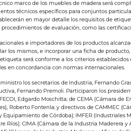
écnico marco de los muebles de madera será com
entos técnicos específicos para conjuntos particul
ablecerán en mayor detalle los requisitos de etique
 procedimientos de evaluación, como las certificac
nacionales e importadores de los productos alcanz
ular los mismos, e incorporar una ficha de producto
etiqueta será conforme a los criterios establecido
les en concordancia con normas internacionales.
inistro los secretarios de Industria, Fernando Gra
uctiva, Fernando Premoli. Participaron los preside
 FECOI, Edgardo Moschitta; de CEMA (Cámara de E
es), Roberto Fontenla; y directivos de CAMMEC (Cá
 Equipamiento de Córdoba); IMFER (Industriales 
tre Ríos); CIMA (Cámara de la Industria Maderera y