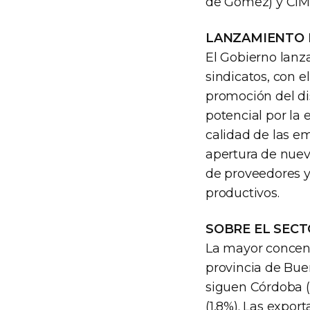
de Gómez) y CIMA
LANZAMIENTO 
El Gobierno lan
sindicatos, con el
promoción del di
potencial por la 
calidad de las em
apertura de nuevo
de proveedores y 
productivos.
SOBRE EL SEC
La mayor concent
provincia de Buen
siguen Córdoba (
(1,8%). Las expor