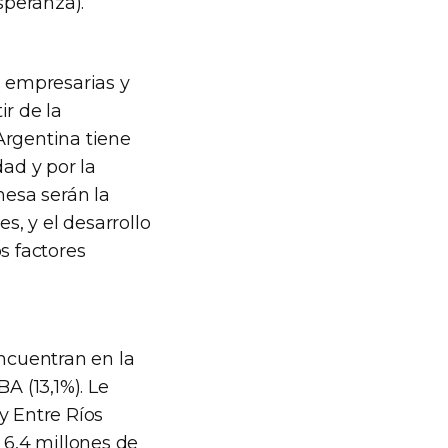
speranza).
 empresarias y
ir de la
Argentina tiene
dad y por la
mesa serán la
s, y el desarrollo
s factores
ncuentran en la
A (13,1%). Le
y Entre Ríos
 6,4 millones de