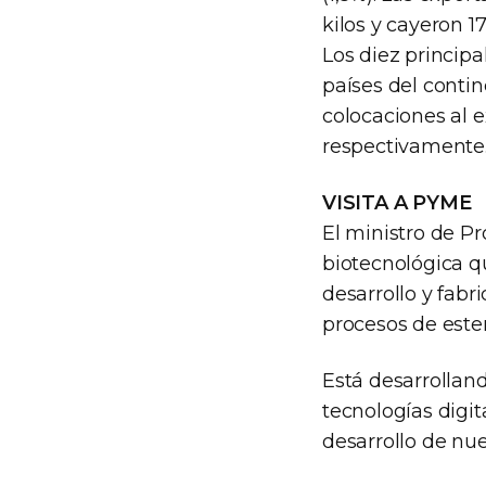
kilos y cayeron 17
Los diez princip
países del conti
colocaciones al e
respectivamente
VISITA A PYME
El ministro de P
biotecnológica qu
desarrollo y fabr
procesos de ester
Está desarrollan
tecnologías digit
desarrollo de nu