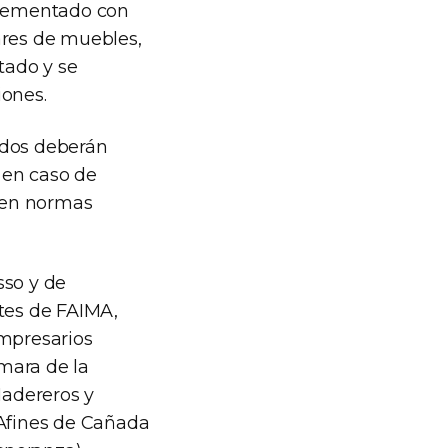
plementado con
ares de muebles,
tado y se
iones.
ados deberán
, en caso de
s en normas
sso y de
ntes de FAIMA,
mpresarios
mara de la
Madereros y
 Afines de Cañada