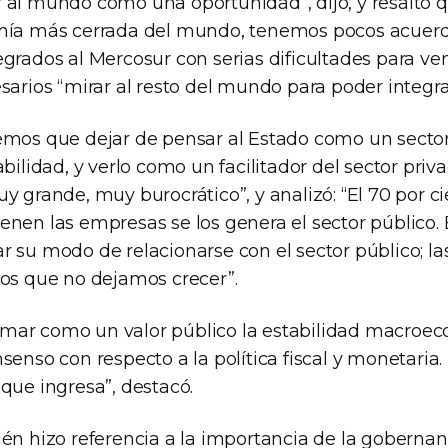
 al mundo como una oportunidad”, dijo, y resaltó q
omía más cerrada del mundo, tenemos pocos acuerd
grados al Mercosur con serias dificultades para vend
sarios “mirar al resto del mundo para poder integra
emos que dejar de pensar al Estado como un secto
abilidad, y verlo como un facilitador del sector pri
y grande, muy burocrático”, y analizó: “El 70 por ci
nen las empresas se los genera el sector público. 
r su modo de relacionarse con el sector público; l
los que no dejamos crecer”.
mar como un valor público la estabilidad macroec
nsenso con respecto a la política fiscal y monetari
que ingresa”, destacó.
én hizo referencia a la importancia de la gobernanz