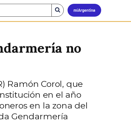
Mi
Buscar
en
el
Argen
sitio
endarmería no
(R) Ramón Corol, que
nstitución en el año
neros en la zona del
mada Gendarmería