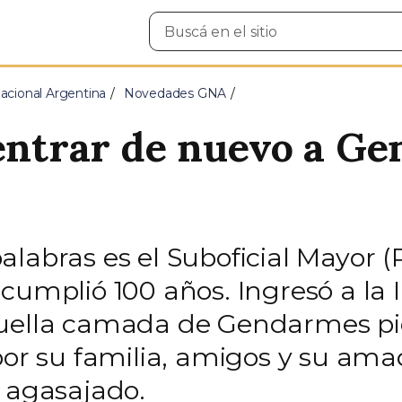
Buscar
en
el
sitio
cional Argentina
Novedades GNA
 entrar de nuevo a G
alabras es el Suboficial Mayor 
cumplió 100 años. Ingresó a la I
quella camada de Gendarmes pio
 por su familia, amigos y su a
e agasajado.