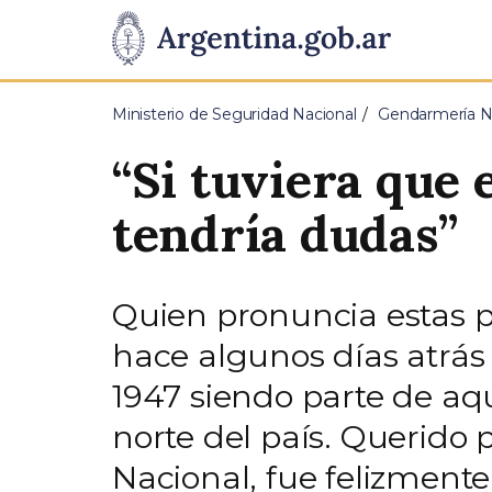
Pasar al contenido principal
Presidencia
de
Ministerio de Seguridad Nacional
Gendarmería Na
la
“Si tuviera que
Nación
tendría dudas”
Quien pronuncia estas p
hace algunos días atrás 
1947 siendo parte de a
norte del país. Querido
Nacional, fue felizment