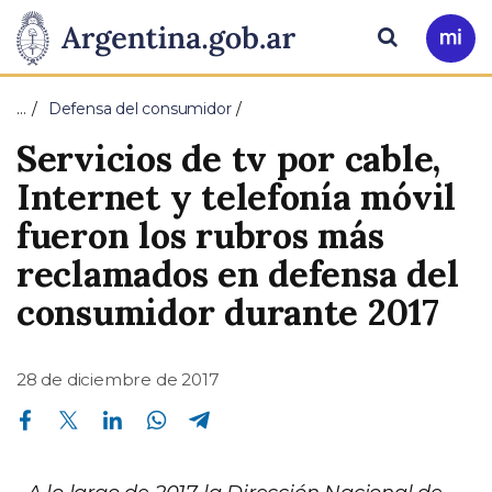
Pasar al contenido principal
Presidencia
Buscar
Ir
a
de
Mi
…
Defensa del consumidor
Arg
la
Servicios de tv por cable,
Nación
Internet y telefonía móvil
fueron los rubros más
reclamados en defensa del
consumidor durante 2017
28 de diciembre de 2017
Compartir en Facebook
Compartir en Twitter
Compartir en Linkedin
Compartir en Whatsapp
Compartir en Telegram