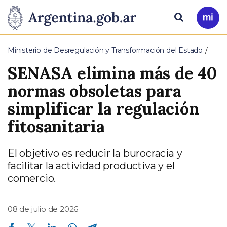
Pasar al contenido principal
Presidencia
Buscar
Ir
a
de
Mi
Ministerio de Desregulación y Transformación del Estado
Arg
la
SENASA elimina más de 40
Nación
normas obsoletas para
simplificar la regulación
fitosanitaria
El objetivo es reducir la burocracia y
facilitar la actividad productiva y el
comercio.
08 de julio de 2026
Compartir en Facebook
Compartir en Twitter
Compartir en Linkedin
Compartir en Whatsapp
Compartir en Telegram