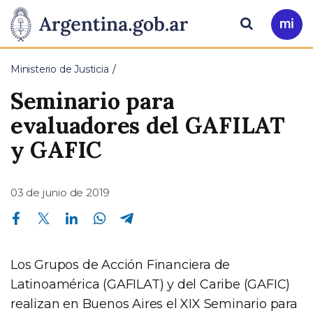
Pasar al contenido principal
Presidencia
Buscar
Ir
a
de
Mi
Ministerio de Justicia
Arg
la
Seminario para
Nación
evaluadores del GAFILAT
y GAFIC
03 de junio de 2019
Compartir en Facebook
Compartir en Twitter
Compartir en Linkedin
Compartir en Whatsapp
Compartir en Telegram
Los Grupos de Acción Financiera de
Latinoamérica (GAFILAT) y del Caribe (GAFIC)
realizan en Buenos Aires el XIX Seminario para