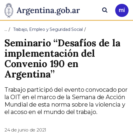
Pasar al contenido principal
Presidencia
Buscar
Ir
a
de
Mi
…
Trabajo, Empleo y Seguridad Social
Arg
la
Seminario “Desafíos de la
Nación
implementación del
Convenio 190 en
Argentina”
Trabajo participó del evento convocado por
la OIT en el marco de la Semana de Acción
Mundial de esta norma sobre la violencia y
el acoso en el mundo del trabajo.
24 de junio de 2021