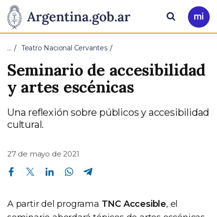
Pasar al contenido principal
Presidencia
Buscar
Ir
a
de
Mi
…
Teatro Nacional Cervantes
Arg
la
Seminario de accesibilidad
Nación
y artes escénicas
Una reflexión sobre públicos y accesibilidad
cultural.
27 de mayo de 2021
Compartir en Facebook
Compartir en Twitter
Compartir en Linkedin
Compartir en Whatsapp
Compartir en Telegram
A partir del programa
TNC Accesible
, el