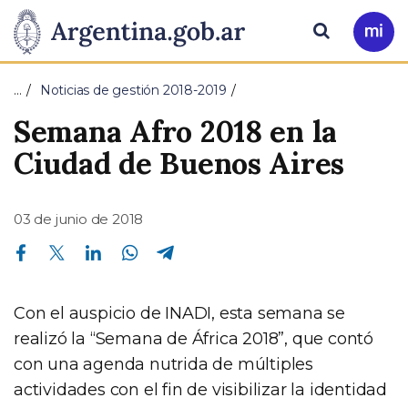
Pasar al contenido principal
Presidencia
Buscar
Ir
a
de
Mi
…
Noticias de gestión 2018-2019
Arg
la
Semana Afro 2018 en la
Nación
Ciudad de Buenos Aires
03 de junio de 2018
Compartir en Facebook
Compartir en Twitter
Compartir en Linkedin
Compartir en Whatsapp
Compartir en Telegram
Con el auspicio de INADI, esta semana se
realizó la “Semana de África 2018”, que contó
con una agenda nutrida de múltiples
actividades con el fin de visibilizar la identidad