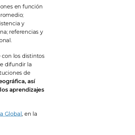
iones en función
promedio;
istencia y
na; referencias y
onal.
con los distintos
 difundir la
ituciones de
ográfica, así
los aprendizajes
a Global
, en la