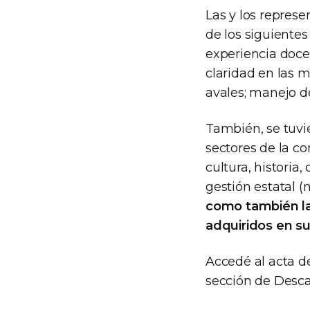
Las y los repres
de los siguiente
experiencia docen
claridad en las m
avales; manejo d
También, se tuvie
sectores de la c
cultura, historia
gestión estatal (
como también las
adquiridos en su
Accedé al acta d
sección de Desca