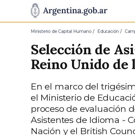
Pasar al contenido principal
Presidencia
de
Ministerio de Capital Humano
Educación
Camp
la
Selección de As
Nación
Reino Unido de 
En el marco del trigési
el Ministerio de Educaci
proceso de evaluación d
Asistentes de Idioma - C
Nación y el British Counc