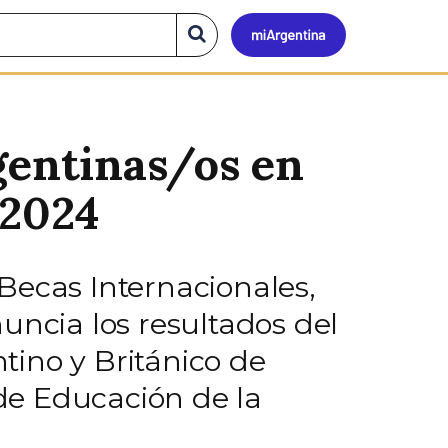
Mi
Buscar
en
el
Argen
sitio
gentinas/os en
-2024
Becas Internacionales,
uncia los resultados del
tino y Británico de
 de Educación de la