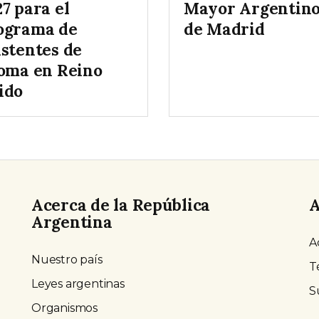
7 para el
Mayor Argentin
ograma de
de Madrid
istentes de
ioma en Reino
ido
Acerca de la República
A
Argentina
A
Nuestro país
T
Leyes argentinas
S
Organismos