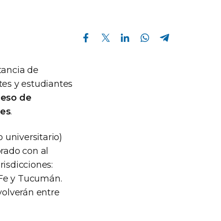
Compartir en Facebook
Compartir en Twitter
Compartir en Linkedin
Compartir en Whatsapp
Compartir en Telegram
tancia de
tes y estudiantes
ceso de
tes
.
 universitario)
orado con al
risdicciones:
 Fe y Tucumán.
volverán entre