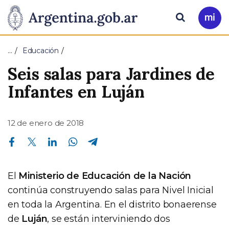
Pasar al contenido principal
Presidencia
Buscar
Ir
a
de
Mi
…
Educación
Arg
la
Seis salas para Jardines de
Nación
Infantes en Luján
12 de enero de 2018
Compartir en Facebook
Compartir en Twitter
Compartir en Linkedin
Compartir en Whatsapp
Compartir en Telegram
El
Ministerio de Educación de la Nación
continúa construyendo salas para Nivel Inicial
en toda la Argentina. En el distrito bonaerense
de
Luján
, se están interviniendo dos