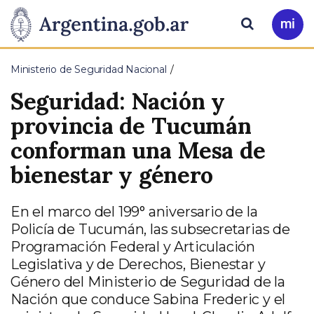
Pasar al contenido principal
Presidencia
Buscar
Ir
a
de
Mi
Ministerio de Seguridad Nacional
Arg
la
Seguridad: Nación y
Nación
provincia de Tucumán
conforman una Mesa de
bienestar y género
En el marco del 199° aniversario de la
Policía de Tucumán, las subsecretarias de
Programación Federal y Articulación
Legislativa y de Derechos, Bienestar y
Género del Ministerio de Seguridad de la
Nación que conduce Sabina Frederic y el