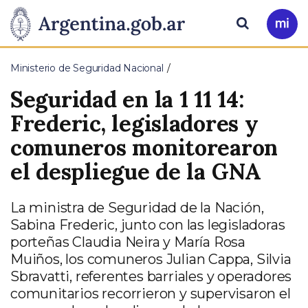
Pasar al contenido principal
Presidencia
Buscar
Ir
a
de
Mi
Ministerio de Seguridad Nacional
Arg
la
Seguridad en la 1 11 14:
Nación
Frederic, legisladores y
comuneros monitorearon
el despliegue de la GNA
La ministra de Seguridad de la Nación,
Sabina Frederic, junto con las legisladoras
porteñas Claudia Neira y María Rosa
Muiños, los comuneros Julian Cappa, Silvia
Sbravatti, referentes barriales y operadores
comunitarios recorrieron y supervisaron el