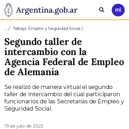
Pasar al contenido principal
Presidencia
Buscar
Ir
a
de
Mi
…
Trabajo, Empleo y Seguridad Social
Arg
la
Segundo taller de
Nación
intercambio con la
Agencia Federal de Empleo
de Alemania
Se realizó de manera virtual el segundo
taller de intercambio del cual participaron
funcionarios de las Secretarías de Empleo y
Seguridad Social.
19 de julio de 2023