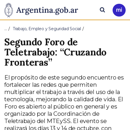
Pasar al contenido principal
Presidencia
Buscar
Ir
a
de
Mi
…
Trabajo, Empleo y Seguridad Social
Arg
la
Segundo Foro de
Nación
Teletrabajo: “Cruzando
Fronteras”
El propósito de este segundo encuentro es
fortalecer las redes que permiten
multiplicar el trabajo a través del uso de la
tecnología, mejorando la calidad de vida. El
Foro es abierto al público en general y es
organizado por la Coordinación de
Teletrabajo del MTEySS. El evento se
realizará los días 13 y 14 de octubre, con